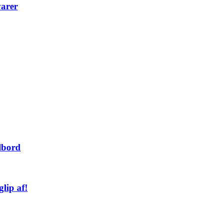
varer
lbord
lip af!