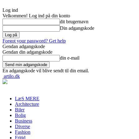
Log ind
Velkommen! Log ind på din konto
dit brugernavn
Din adgangskode
Forgot your password? Get help
Gendan adgangskode
Gendan din adgangskode
din e-mail
En adgangskode vil blive sendt til din email.
artilo.dk
LæS MERE
Architecture
Biler
Bolig
Business
Diverse
Fashion
Fritid