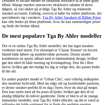
Desuden er sociale medier en fantastisk ressource til at finde gode
tilbud. Mange mærker annoncerer eksklusive rabatter til deres
følgere, så vær sikker på at følge Tga By Ahler og relaterede
sneaker-accounts. Endelig, overvej at købe fra online platforme, der
specialiserer sig i sneakers.
Tga By Ahler Sneakers til Billige Priser
kan ofte findes på disse platforme, hvor du kan sammenligne priser
og finde det bedste tilbud.
De mest populære Tga By Ahler modeller
Der er en række Tga By Ahler modeller, der har taget sneaker-
verdenen med storm. For eksempel er 'Classic Runner' en favorit
blandt både løbere og modebevidste personer. Denne model
kombinerer en sporty silhuet med et minimalistisk design, hvilket
gør den ideel til både træning og hverdagsbrug. Den fås i flere
farver, hvilket gør det muligt for dig at vælge den, der passer bedst
til din stil.
En anden populær model er 'Urban Chic', som virkelig indkapsler
den moderne bylivsstil. Med sin edgy stil og komfortable pasform,
er denne sneaker perfekt til en dag i byen, hvor du skal gå meget.
Den kan styles med alt fra jeans til kjoler, hvilket gør den til en
alsidig tilføjelse til enhver garderobe. Dette er blot to af de mange
fantastiske modeller, som Tga By Ahler tilbyder, og det er værd at
udforske det fulde sortiment for at finde din perfekte sneaker.