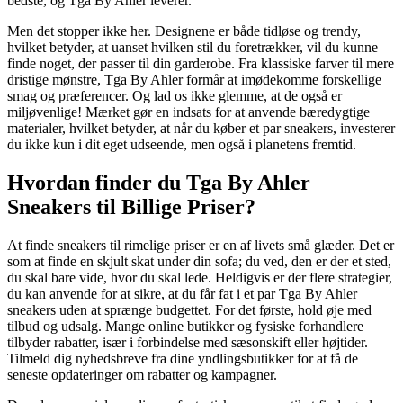
bedste, og Tga By Ahler leverer.
Men det stopper ikke her. Designene er både tidløse og trendy,
hvilket betyder, at uanset hvilken stil du foretrækker, vil du kunne
finde noget, der passer til din garderobe. Fra klassiske farver til mere
dristige mønstre, Tga By Ahler formår at imødekomme forskellige
smag og præferencer. Og lad os ikke glemme, at de også er
miljøvenlige! Mærket gør en indsats for at anvende bæredygtige
materialer, hvilket betyder, at når du køber et par sneakers, investerer
du ikke kun i dit eget udseende, men også i planetens fremtid.
Hvordan finder du Tga By Ahler
Sneakers til Billige Priser?
At finde sneakers til rimelige priser er en af livets små glæder. Det er
som at finde en skjult skat under din sofa; du ved, den er der et sted,
du skal bare vide, hvor du skal lede. Heldigvis er der flere strategier,
du kan anvende for at sikre, at du får fat i et par Tga By Ahler
sneakers uden at sprænge budgettet. For det første, hold øje med
tilbud og udsalg. Mange online butikker og fysiske forhandlere
tilbyder rabatter, især i forbindelse med sæsonskift eller højtider.
Tilmeld dig nyhedsbreve fra dine yndlingsbutikker for at få de
seneste opdateringer om rabatter og kampagner.