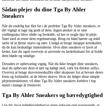
Sådan plejer du dine Tga By Ahler
Sneakers
Når du endelig har fået fat i de perfekte Tga By Ahler sneakers, er
det vigtigt at tage sig godt af dem. Ingen ønsker at se sine
yndlingssko blive slidte og beskidte, så her er nogle tips til pleje.
Start med at rense dem regelmæssigt. Brug en blød børste og mild
sæbe til at fjerne snavs og støv. Undgå at bruge skrappe kemikalier,
da de kan beskadige materialerne. Hvis dine sneakers er lavet af
læder, kan du også overveje at anvende en læderbalsam for at holde
dem bløde og smidige.
Desuden er opbevaring vigtig. Når du ikke bruger dine sneakers,
skal du opbevare dem et tørt og køligt sted, væk fra direkte sollys.
Overvej at bruge skovrenseskuffer eller skoposer for at bevare deres
form og forhindre, at de bliver skæve. Hvis du følger disse simple
plejeinstruktioner, vil dine Tga By Ahler sneakers forblive i top
stand i mange år fremover.
Tga By Ahler Sneakers og bæredygtighed
I en tid, hvor miljøbevidsthed er mere relevant end nogensinde, er