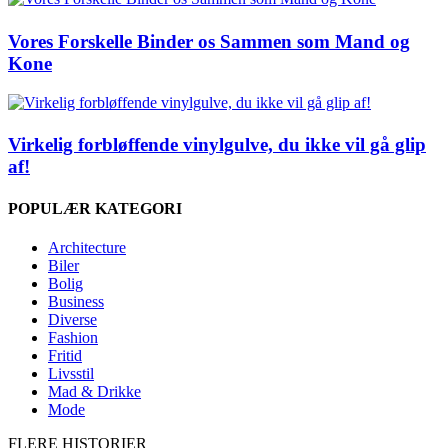
Vores Forskelle Binder os Sammen som Mand og
Kone
Virkelig forbløffende vinylgulve, du ikke vil gå glip
af!
POPULÆR KATEGORI
Architecture
Biler
Bolig
Business
Diverse
Fashion
Fritid
Livsstil
Mad & Drikke
Mode
FLERE HISTORIER