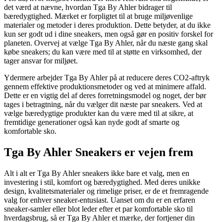
det værd at nævne, hvordan Tga By Ahler bidrager til
bæredygtighed. Mærket er forpligtet til at bruge miljøvenlige
materialer og metoder i deres produktion. Dette betyder, at du ikke
kun ser godt ud i dine sneakers, men også gør en positiv forskel for
planeten. Overvej at vælge Tga By Ahler, når du næste gang skal
købe sneakers; du kan være med til at støtte en virksomhed, der
tager ansvar for miljøet.
Ydermere arbejder Tga By Ahler på at reducere deres CO2-aftryk
gennem effektive produktionsmetoder og ved at minimere affald.
Dette er en vigtig del af deres forretningsmodel og noget, der bør
tages i betragtning, når du vælger dit næste par sneakers. Ved at
vælge bæredygtige produkter kan du være med til at sikre, at
fremtidige generationer også kan nyde godt af smarte og
komfortable sko.
Tga By Ahler Sneakers er vejen frem
Alt i alt er Tga By Ahler sneakers ikke bare et valg, men en
investering i stil, komfort og bæredygtighed. Med deres unikke
design, kvalitetsmaterialer og rimelige priser, er de et fremragende
valg for enhver sneaker-entusiast. Uanset om du er en erfaren
sneaker-samler eller blot leder efter et par komfortable sko til
hverdagsbrug, så er Tga By Ahler et mærke, der fortjener din