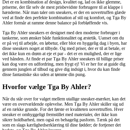
Det er en kombination af design, kvalitet og, lad os ikke glemme,
priserne, der får selv de mest prisbevidste forbrugere til at klappe i
hænderne. Når man taler om sneakers, er der en uovertruffen glæde
ved at finde den perfekte kombination af stil og komfort, og Tga By
Ahler formår at ramme denne balance på forbløffende vis.
Tga By Ahler sneakers er designet med den moderne forbruger i
tankerne, som ønsker både funktionalitet og æstetik. Uanset om du
er på vej til arbejde, en løbetur, eller blot en hyggelig dag i byen, har
disse sneakers noget at tilbyde. Og med priser, der er til at betale, er
det ikke kun en drøm at eje et par - det er en mulighed, der er lige
ved hånden. At finde et par Tga By Ahler sneakers til billige priser
kan dog være en udfordring, men frygt ej! Vi er her for at guide dig
gennem junglen af tilbud og give dig indsigt i, hvor du kan finde
disse fantastiske sko uden at tømme din pung.
Hvorfor vælge Tga By Ahler?
Når du står over for valget mellem utallige sneaker-mærker, kan det
være en overvældende oplevelse. Men Tga By Ahler skiller sig ud
af en række grunde. For det første er kvaliteten uovertruffen. Hver
sneaker er omhyggeligt fremstillet med materialer, der ikke kun
sikrer holdbarhed, men også en behagelig pasform. Tænk på det
som en slags kærlighedserklæring til dine fødder; de fortjener det