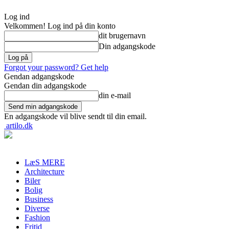
Log ind
Velkommen! Log ind på din konto
dit brugernavn
Din adgangskode
Forgot your password? Get help
Gendan adgangskode
Gendan din adgangskode
din e-mail
En adgangskode vil blive sendt til din email.
artilo.dk
LæS MERE
Architecture
Biler
Bolig
Business
Diverse
Fashion
Fritid