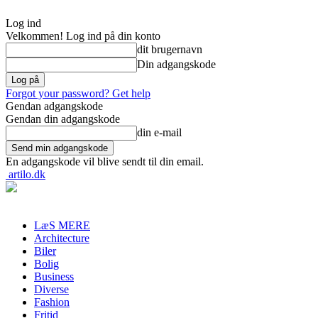
Log ind
Velkommen! Log ind på din konto
dit brugernavn
Din adgangskode
Forgot your password? Get help
Gendan adgangskode
Gendan din adgangskode
din e-mail
En adgangskode vil blive sendt til din email.
artilo.dk
LæS MERE
Architecture
Biler
Bolig
Business
Diverse
Fashion
Fritid