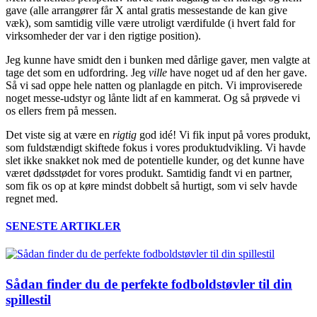
gave (alle arrangører får X antal gratis messestande de kan give
væk), som samtidig ville være utroligt værdifulde (i hvert fald for
virksomheder der var i den rigtige position).
Jeg kunne have smidt den i bunken med dårlige gaver, men valgte at
tage det som en udfordring. Jeg
ville
have noget ud af den her gave.
Så vi sad oppe hele natten og planlagde en pitch. Vi improviserede
noget messe-udstyr og lånte lidt af en kammerat. Og så prøvede vi
os ellers frem på messen.
Det viste sig at være en
rigtig
god idé! Vi fik input på vores produkt,
som fuldstændigt skiftede fokus i vores produktudvikling. Vi havde
slet ikke snakket nok med de potentielle kunder, og det kunne have
været dødsstødet for vores produkt. Samtidig fandt vi en partner,
som fik os op at køre mindst dobbelt så hurtigt, som vi selv havde
regnet med.
SENESTE ARTIKLER
Sådan finder du de perfekte fodboldstøvler til din
spillestil