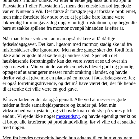
butikkens Tilbuds-bunke. År efter år endte jeg altså ud med spil til
Playstation 1 eller Playstation 2, mens den eneste konsol jeg ejede
var en Nintendo Wii. Det første år forsøgte jeg at forklare problemet,
men mine forældre blev sure over, at jeg ikke bare kunne være
taknemlig for min gave. Jeg opgav hurtigt frustrationen, og begyndte
bare at stakke spillene fra mormor ovenpå hinanden år efter år.
Når man bliver voksen kan man også risikere at få dårlige
fødselsdagsgaver. Det kan, ligesom med mormor, stadig ske ud fra
misforståelser eller ignorance. Men andre gange sker det, fordi folk
ikke altid er gode til at sætte sig i andres sted. Specielt i det
hæsblæsende forretningsliv kan det være svært at se ud over sin
egen næsetip. Min veninde var eksempelvis blevet godt og grundigt
optaget af at arrangerer messer rundt omkring i landet, og havde
derfor valgt at give mig en plads på en messe i fødselsdagsgave. Jeg
er også forretningsdrivende, og det må have været det, der fik hende
til at tænke det ville være en god gave.
På overfladen er det da også genialt. Alle ved at messer er gode
måder at finde samarbejdspartnere og kunder på. Men min
virksomhed var nystartet, og vi havde knap nok styr på vores pitch
endnu. Vi ejede ikke noget
messeudstyr
, og havde egentligt tænkt os
at bruge alle kræfterne på produktudvikling, før vi ville ud at snakke
med nogen.
Men fra hendes perspektiv havde hun adgang til en hurtigt og nem