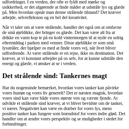
udfordringer. I en verden, der ofte er fyldt med mørke og
usikkerhed, er det afgørende at finde måder at udstråle lys og glæde
på. Men hvordan opnår man denne strålende tilstand? Det kræver
arbejde, selvrefleksion og en hel del kreativitet.
Når vi taler om at være strålende, handler det også om at omfavne
de små øjeblikke, der bringer os glæde. Det kan være alt fra at
drikke en varm kop te på en kold vintermorgen til at nyde en solrig
eftermiddag i parken med venner. Disse øjeblikke er som små
lysstråler, der hjælper os med at finde vores vej, når livet bliver
udfordrende. At være strålende er en rejse, ikke en destination. Det
kræver, at vi konstant arbejder på os selv, for at kunne udstråle den
energi og glæde, vi ønsker at se i verden.
Det strålende sind: Tankernes magt
Har du nogensinde bemærket, hvordan vores tanker kan påvirke
vores humør og vores liv generelt? Det er næsten magisk, hvordan
vores sind kan være både vores største ven og værste fjende. At
udvikle et strålende sind kræver, at vi bliver bevidste om de tanker,
vi nærer. Negativitet kan være en dræber for vores lys, mens
positive tanker kan fungere som brændstof for vores indre glød. Det
handler om at ændre vores perspektiv og se muligheder i stedet for
forhindringer.