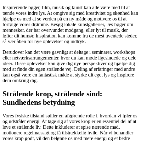
Inspirerende bøger, film, musik og kunst kan alle være med til at
tænde vores indre lys. At omgive sig med kreativitet og skønhed kan
hjælpe os med at se verden på en ny måde og motivere os til at
forfølge vores drømme. Besøg lokale kunstgallerier, læs bøger om
mennesker, der har overvundet modgang, eller lyt til musik, der
løfter dit humør. Inspiration kan komme fra de mest uventede steder,
så vær åben for nye oplevelser og indtryk.
Derudover kan det være gavnligt at deltage i seminarer, workshops
eller netværksarrangementer, hvor du kan møde ligesindede og dele
ideer. Disse oplevelser kan give dig nye perspektiver og hjælpe dig
med at finde din egen strålende vej. Deling af erfaringer med andre
kan også være en fantastisk måde at styrke dit eget lys og inspirere
dem omkring dig.
Strålende krop, strålende sind:
Sundhedens betydning
Vores fysiske tilstand spiller en afgørende rolle i, hvordan vi føler os
og udstråler energi. At tage sig af vores krop er en essentiel del af at
leve et strålende liv. Dette inkluderer at spise nærende mad,
motionere regelmæssigt og få tilstrækkelig hvile. Når vi behandler
vores krop godt, vil den belønne os med mere energi og et bedre