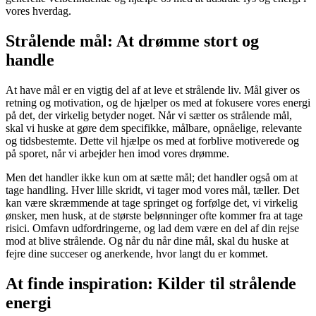
vores hverdag.
Strålende mål: At drømme stort og
handle
At have mål er en vigtig del af at leve et strålende liv. Mål giver os
retning og motivation, og de hjælper os med at fokusere vores energi
på det, der virkelig betyder noget. Når vi sætter os strålende mål,
skal vi huske at gøre dem specifikke, målbare, opnåelige, relevante
og tidsbestemte. Dette vil hjælpe os med at forblive motiverede og
på sporet, når vi arbejder hen imod vores drømme.
Men det handler ikke kun om at sætte mål; det handler også om at
tage handling. Hver lille skridt, vi tager mod vores mål, tæller. Det
kan være skræmmende at tage springet og forfølge det, vi virkelig
ønsker, men husk, at de største belønninger ofte kommer fra at tage
risici. Omfavn udfordringerne, og lad dem være en del af din rejse
mod at blive strålende. Og når du når dine mål, skal du huske at
fejre dine succeser og anerkende, hvor langt du er kommet.
At finde inspiration: Kilder til strålende
energi