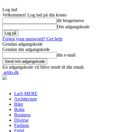
Log ind
Velkommen! Log ind på din konto
dit brugernavn
Din adgangskode
Forgot your password? Get help
Gendan adgangskode
Gendan din adgangskode
din e-mail
En adgangskode vil blive sendt til din email.
artilo.dk
LæS MERE
Architecture
Biler
Bolig
Business
Diverse
Fashion
Fritid