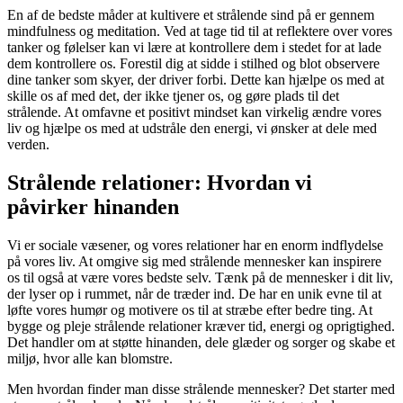
En af de bedste måder at kultivere et strålende sind på er gennem
mindfulness og meditation. Ved at tage tid til at reflektere over vores
tanker og følelser kan vi lære at kontrollere dem i stedet for at lade
dem kontrollere os. Forestil dig at sidde i stilhed og blot observere
dine tanker som skyer, der driver forbi. Dette kan hjælpe os med at
skille os af med det, der ikke tjener os, og gøre plads til det
strålende. At omfavne et positivt mindset kan virkelig ændre vores
liv og hjælpe os med at udstråle den energi, vi ønsker at dele med
verden.
Strålende relationer: Hvordan vi
påvirker hinanden
Vi er sociale væsener, og vores relationer har en enorm indflydelse
på vores liv. At omgive sig med strålende mennesker kan inspirere
os til også at være vores bedste selv. Tænk på de mennesker i dit liv,
der lyser op i rummet, når de træder ind. De har en unik evne til at
løfte vores humør og motivere os til at stræbe efter bedre ting. At
bygge og pleje strålende relationer kræver tid, energi og oprigtighed.
Det handler om at støtte hinanden, dele glæder og sorger og skabe et
miljø, hvor alle kan blomstre.
Men hvordan finder man disse strålende mennesker? Det starter med