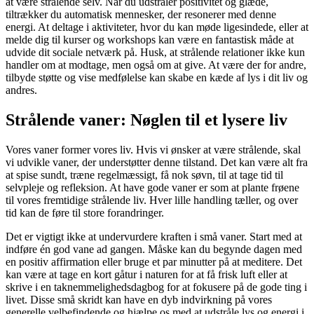
at være strålende selv. Når du udstråler positivitet og glæde,
tiltrækker du automatisk mennesker, der resonerer med denne
energi. At deltage i aktiviteter, hvor du kan møde ligesindede, eller at
melde dig til kurser og workshops kan være en fantastisk måde at
udvide dit sociale netværk på. Husk, at strålende relationer ikke kun
handler om at modtage, men også om at give. At være der for andre,
tilbyde støtte og vise medfølelse kan skabe en kæde af lys i dit liv og
andres.
Strålende vaner: Nøglen til et lysere liv
Vores vaner former vores liv. Hvis vi ønsker at være strålende, skal
vi udvikle vaner, der understøtter denne tilstand. Det kan være alt fra
at spise sundt, træne regelmæssigt, få nok søvn, til at tage tid til
selvpleje og refleksion. At have gode vaner er som at plante frøene
til vores fremtidige strålende liv. Hver lille handling tæller, og over
tid kan de føre til store forandringer.
Det er vigtigt ikke at undervurdere kraften i små vaner. Start med at
indføre én god vane ad gangen. Måske kan du begynde dagen med
en positiv affirmation eller bruge et par minutter på at meditere. Det
kan være at tage en kort gåtur i naturen for at få frisk luft eller at
skrive i en taknemmelighedsdagbog for at fokusere på de gode ting i
livet. Disse små skridt kan have en dyb indvirkning på vores
generelle velbefindende og hjælpe os med at udstråle lys og energi i