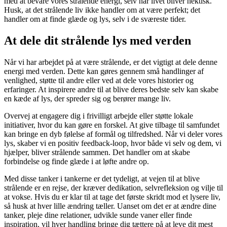
med at bevare vores strålende energi, selv når livet bliver hektisk.
Husk, at det strålende liv ikke handler om at være perfekt; det
handler om at finde glæde og lys, selv i de sværeste tider.
At dele dit strålende lys med verden
Når vi har arbejdet på at være strålende, er det vigtigt at dele denne
energi med verden. Dette kan gøres gennem små handlinger af
venlighed, støtte til andre eller ved at dele vores historier og
erfaringer. At inspirere andre til at blive deres bedste selv kan skabe
en kæde af lys, der spreder sig og berører mange liv.
Overvej at engagere dig i frivilligt arbejde eller støtte lokale
initiativer, hvor du kan gøre en forskel. At give tilbage til samfundet
kan bringe en dyb følelse af formål og tilfredshed. Når vi deler vores
lys, skaber vi en positiv feedback-loop, hvor både vi selv og dem, vi
hjælper, bliver strålende sammen. Det handler om at skabe
forbindelse og finde glæde i at løfte andre op.
Med disse tanker i tankerne er det tydeligt, at vejen til at blive
strålende er en rejse, der kræver dedikation, selvrefleksion og vilje til
at vokse. Hvis du er klar til at tage det første skridt mod et lysere liv,
så husk at hver lille ændring tæller. Uanset om det er at ændre dine
tanker, pleje dine relationer, udvikle sunde vaner eller finde
inspiration, vil hver handling bringe dig tættere på at leve dit mest