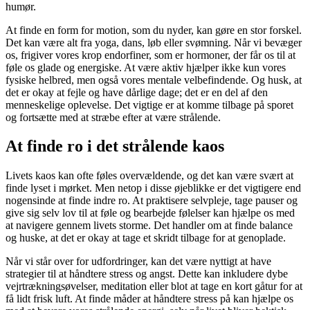
humør.
At finde en form for motion, som du nyder, kan gøre en stor forskel.
Det kan være alt fra yoga, dans, løb eller svømning. Når vi bevæger
os, frigiver vores krop endorfiner, som er hormoner, der får os til at
føle os glade og energiske. At være aktiv hjælper ikke kun vores
fysiske helbred, men også vores mentale velbefindende. Og husk, at
det er okay at fejle og have dårlige dage; det er en del af den
menneskelige oplevelse. Det vigtige er at komme tilbage på sporet
og fortsætte med at stræbe efter at være strålende.
At finde ro i det strålende kaos
Livets kaos kan ofte føles overvældende, og det kan være svært at
finde lyset i mørket. Men netop i disse øjeblikke er det vigtigere end
nogensinde at finde indre ro. At praktisere selvpleje, tage pauser og
give sig selv lov til at føle og bearbejde følelser kan hjælpe os med
at navigere gennem livets storme. Det handler om at finde balance
og huske, at det er okay at tage et skridt tilbage for at genoplade.
Når vi står over for udfordringer, kan det være nyttigt at have
strategier til at håndtere stress og angst. Dette kan inkludere dybe
vejrtrækningsøvelser, meditation eller blot at tage en kort gåtur for at
få lidt frisk luft. At finde måder at håndtere stress på kan hjælpe os