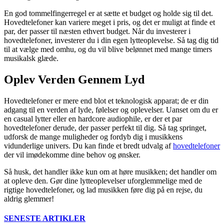
En god tommelfingerregel er at sætte et budget og holde sig til det.
Hovedtelefoner kan variere meget i pris, og det er muligt at finde et
par, der passer til næsten ethvert budget. Når du investerer i
hovedtelefoner, investerer du i din egen lytteoplevelse. Så tag dig tid
til at vælge med omhu, og du vil blive belønnet med mange timers
musikalsk glæde.
Oplev Verden Gennem Lyd
Hovedtelefoner er mere end blot et teknologisk apparat; de er din
adgang til en verden af lyde, følelser og oplevelser. Uanset om du er
en casual lytter eller en hardcore audiophile, er der et par
hovedtelefoner derude, der passer perfekt til dig. Så tag springet,
udforsk de mange muligheder og fordyb dig i musikkens
vidunderlige univers. Du kan finde et bredt udvalg af
hovedtelefoner
der vil imødekomme dine behov og ønsker.
Så husk, det handler ikke kun om at høre musikken; det handler om
at opleve den. Gør dine lytteoplevelser uforglemmelige med de
rigtige hovedtelefoner, og lad musikken føre dig på en rejse, du
aldrig glemmer!
SENESTE ARTIKLER