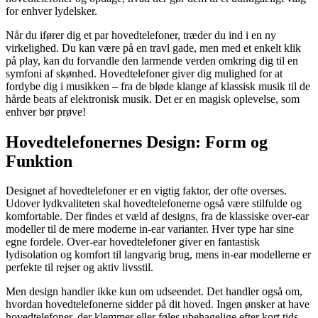
for enhver lydelsker.
Når du ifører dig et par hovedtelefoner, træder du ind i en ny
virkelighed. Du kan være på en travl gade, men med et enkelt klik
på play, kan du forvandle den larmende verden omkring dig til en
symfoni af skønhed. Hovedtelefoner giver dig mulighed for at
fordybe dig i musikken – fra de bløde klange af klassisk musik til de
hårde beats af elektronisk musik. Det er en magisk oplevelse, som
enhver bør prøve!
Hovedtelefonernes Design: Form og
Funktion
Designet af hovedtelefoner er en vigtig faktor, der ofte overses.
Udover lydkvaliteten skal hovedtelefonerne også være stilfulde og
komfortable. Der findes et væld af designs, fra de klassiske over-ear
modeller til de mere moderne in-ear varianter. Hver type har sine
egne fordele. Over-ear hovedtelefoner giver en fantastisk
lydisolation og komfort til langvarig brug, mens in-ear modellerne er
perfekte til rejser og aktiv livsstil.
Men design handler ikke kun om udseendet. Det handler også om,
hvordan hovedtelefonerne sidder på dit hoved. Ingen ønsker at have
hovedtelefoner, der klemmer eller føles ubehagelige efter kort tids