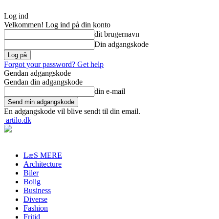
Log ind
Velkommen! Log ind på din konto
dit brugernavn
Din adgangskode
Forgot your password? Get help
Gendan adgangskode
Gendan din adgangskode
din e-mail
En adgangskode vil blive sendt til din email.
artilo.dk
LæS MERE
Architecture
Biler
Bolig
Business
Diverse
Fashion
Fritid