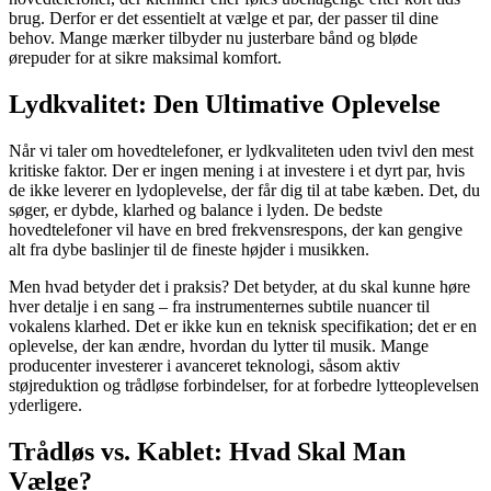
brug. Derfor er det essentielt at vælge et par, der passer til dine
behov. Mange mærker tilbyder nu justerbare bånd og bløde
ørepuder for at sikre maksimal komfort.
Lydkvalitet: Den Ultimative Oplevelse
Når vi taler om hovedtelefoner, er lydkvaliteten uden tvivl den mest
kritiske faktor. Der er ingen mening i at investere i et dyrt par, hvis
de ikke leverer en lydoplevelse, der får dig til at tabe kæben. Det, du
søger, er dybde, klarhed og balance i lyden. De bedste
hovedtelefoner vil have en bred frekvensrespons, der kan gengive
alt fra dybe baslinjer til de fineste højder i musikken.
Men hvad betyder det i praksis? Det betyder, at du skal kunne høre
hver detalje i en sang – fra instrumenternes subtile nuancer til
vokalens klarhed. Det er ikke kun en teknisk specifikation; det er en
oplevelse, der kan ændre, hvordan du lytter til musik. Mange
producenter investerer i avanceret teknologi, såsom aktiv
støjreduktion og trådløse forbindelser, for at forbedre lytteoplevelsen
yderligere.
Trådløs vs. Kablet: Hvad Skal Man
Vælge?