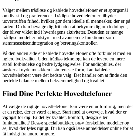
Valget mellem trådløse og kablede hovedtelefoner er et spørgsmål
om livsstil og præferencer. Trådløse hovedtelefoner tilbyder
uovertruffen frihed, hvilket gør dem ideelle til mennesker, der er på
farten. Du kan bevæge dig frit uden at bekymre dig om ledninger,
der bliver viklet ind i hverdagens aktiviteter. Desuden er mange
trådløse modeller udstyret med avancerede funktioner som
stemmeassistentintegration og berøringskontroller.
På den anden side er kablede hovedtelefoner ofte forbundet med en
højere lydkvalitet. Uden trådløs teknologi kan de levere en mere
stabil forbindelse og bedre lydgengivelse. For audiophiles, der
ønsker at nyde musikken i sin reneste form, kan kablede
hovedtelefoner være det bedste valg. Det handler om at finde den
perfekte balance mellem bekvemmelighed og kvalitet.
Find Dine Perfekte Hovedtelefoner
At vælge de rigtige hovedtelefoner kan være en udfordring, men det
er en rejse, der er værd at tage. Start med at overveje, hvad der er
vigtigst for dig: Er det lydkvalitet, komfort, design eller
funktionalitet? Besøg specialbutikker, prøv forskellige modeller og
se, hvad der føles rigtigt. Du kan også læse anmeldelser online for at
få indsigt fra andre brugere.